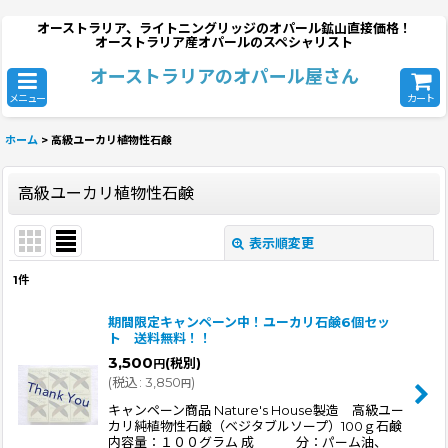
オーストラリア、ライトニングリッジのオパール鉱山直接価格！
オーストラリア産オパールのスペシャリスト
オーストラリアのオパール屋さん
メニュー
カート
ホーム
>
高級ユーカリ植物性石鹸
高級ユーカリ植物性石鹸
表示順変更
閉じる
1
件
表示数
:
期間限定キャンペーン中！ユーカリ石鹸6個セッ
ト 送料無料！！
並び順
:
3,500
(税別)
円
(
税込
:
3,850
)
円
キャンペーン商品 Nature's House製造 高級ユー
絞り込む
カリ純植物性石鹸（ベジタブルソープ）100ｇ石鹸
内容量：１００グラム 成 分：パーム油、