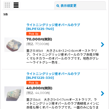
表示順変更
閉じる
7
件
表示数
:
ライトニングリッジ産オパールのラブ
[
BLPE1225-740
]
並び順
:
70,000
(税別)
円
(
税込
:
77,000
)
円
絞り込む
重さ51.85ct 大きさ4.8×3.2×0.6cmオーストラリ
ア、ライトニングリッジ産オパールのラブ赤斑が輝
くマルチカラーのオパールのラブです。地色がグレ
ー〜ライトグレー色を…
ライトニングリッジ産オパールのラブ
[
BLPE1225-330
]
40,000
(税別)
円
(
税込
:
44,000
)
円
重さ134ct 大きさ5×3×1.7cmオーストラリア、ラ
イトニングリッジ産オパールのラブ青緑斑メインに
赤斑も輝くオパールのラブです。一面のみになりま