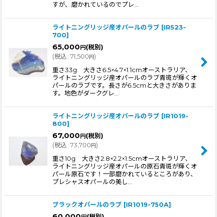
すが、磨かれているのでプレ…
ライトニングリッジ産オパールのラブ
[
IR523-
700
]
65,000
(税別)
円
(
税込
:
71,500
)
円
重さ33g 大きさ6.5×4.7×1.1cmオーストラリア、
ライトニングリッジ産オパールのラブ青斑が輝くオ
パールのラブです。長さが6.5cmと大きさがありま
す。地色がダークグレ…
ライトニングリッジ産オパールのラブ
[
IR1019-
800
]
67,000
(税別)
円
(
税込
:
73,700
)
円
重さ10g 大きさ2.8×2.2×1.5cmオーストラリア、
ライトニングリッジ産オパールの原石青斑が輝くオ
パール原石です！一部磨かれているところがあり、
プレシャスオパールの美し…
ブラックオパールのラブ
[
IR1019-750A
]
60,000
(税別)