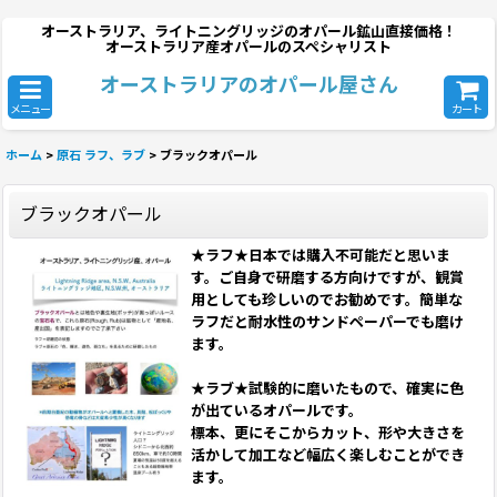
オーストラリア、ライトニングリッジのオパール鉱山直接価格！
オーストラリア産オパールのスペシャリスト
オーストラリアのオパール屋さん
メニュー
カート
ホーム
>
原石 ラフ、ラブ
>
ブラックオパール
ブラックオパール
★ラフ★日本では購入不可能だと思いま
す。ご自身で研磨する方向けですが、観賞
用としても珍しいのでお勧めです。簡単な
ラフだと耐水性のサンドペーパーでも磨け
ます。
★ラブ★試験的に磨いたもので、確実に色
が出ているオパールです。
標本、更にそこからカット、形や大きさを
活かして加工など幅広く楽しむことができ
ます。