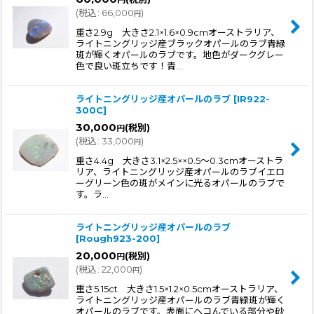
円
(
税込
:
66,000
)
円
重さ2.9g 大きさ2.1×1.6×0.9cmオーストラリア、
ライトニングリッジ産ブラックオパールのラブ青緑
斑が輝くオパールのラブです。地色がダークグレー
色で良い斑立ちです！青…
ライトニングリッジ産オパールのラブ
[
IR922-
300C
]
30,000
(税別)
円
(
税込
:
33,000
)
円
重さ4.4g 大きさ3.1×2.5××0.5〜0.3cmオーストラ
リア、ライトニングリッジ産オパールのラブイエロ
ーグリーン色の斑がメインに光るオパールのラブで
す。ラ…
ライトニングリッジ産オパールのラブ
[
Rough923-200
]
20,000
(税別)
円
(
税込
:
22,000
)
円
重さ5.15ct 大きさ1.5×1.2×0.5cmオーストラリア、
ライトニングリッジ産オパールのラブ青緑斑が輝く
オパールのラブです。表面にヘコんでいる部分や砂