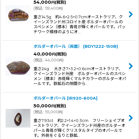
54,000
(税別)
円
(
税込
:
59,400
)
円
重さ14.5g 約4.6×2.5×0.7cmオーストラリア、ク
イーンズランド州コロイト産 ボルダーオパールの
スペシメン（標本）青斑が輝くオパールです。パッ
チワーク模様のようにオ…
ボルダーオパール（両面）
[
BDY1222-150B
]
40,000
(税別)
円
(
税込
:
44,000
)
円
重さ24g 大きさ7×3.2×0.6cmオーストラリア、
クイーンズランド州産 ボルダーオパールのスペシ
メン（標本）赤斑輝くマルチカラーのボルダーオパ
ールです。鉄鉱石の隙間から…
ボルダーオパール
[
IR920-600A
]
50,000
(税別)
円
(
税込
:
55,000
)
円
重さ7.93ct 約2.2×1.4×0.3cm フリーシェイプオ
ーストラリア、クイーンズランド州産のボルダーオ
パール青斑が輝くクリスタルタイプのオパールで
す。外側をぐるりと鉄鉱…