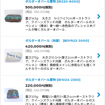
ボルダーオパール置物
[
IR220-6000
]
500,000
(税別)
円
(
税込
:
550,000
)
円
重さ143g 大きさ 9×3.7×2.7cmオーストラリ
ア、クイーンズランド州産 ボルダーオパールのス
ペシメン（標本）青〜緑〜赤色系のプレシャスオパ
ールが輝くボルダーオパール…
ボルダーオパール（両面）
[
BDY922-3000
]
420,000
(税別)
円
(
税込
:
462,000
)
円
重さ275g 大きさ10.5×5×厚さ2cmオーストラリ
ア、クイーンズランド州産 ボルダーオパールのス
ペシメン（標本）青緑斑メインに赤斑なども煌くマ
ルチカラーのボルダーオパー…
ボルダーオパール置物
[
IR1024-2350
]
220,000
(税別)
円
(
税込
:
242,000
)
円
重さ105g 横幅5.5×奥行3×高さ4cmオーストラリ
ア、クイーンズランド州産 ボルダーオパールのス
ペシメン（標本）青〜青緑斑が輝くボルダーオパー