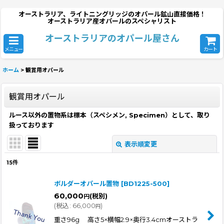
オーストラリア、ライトニングリッジのオパール鉱山直接価格！
オーストラリア産オパールのスペシャリスト
オーストラリアのオパール屋さん
メニュー
カート
ホーム
>
観賞用オパール
観賞用オパール
ルース以外の置物系は標本（スペシメン, Specimen）として、取り
扱っております
表示順変更
閉じる
15
件
サブカテゴリ
:
ボルダーオパール置物
[
BD1225-500
]
60,000
(税別)
円
表示数
:
(
税込
:
66,000
)
円
重さ96g 高さ5×横幅2.9×奥行3.4cmオーストラ