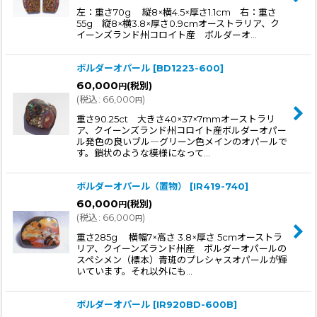
左：重さ70g 縦8×横4.5×厚さ1.1cm 右：重さ
55g 縦8×横3.8×厚さ0.9cmオーストラリア、ク
イーンズランド州コロイト産 ボルダーオ…
ボルダーオパール
[
BD1223-600
]
60,000
(税別)
円
(
税込
:
66,000
)
円
重さ90.25ct 大きさ40×37×7mmオーストラリ
ア、クイーンズランド州コロイト産ボルダーオパー
ル発色の良いブル―グリーン色メインのオパールで
す。鎖状のような模様になって…
ボルダーオパール（置物）
[
IR419-740
]
60,000
(税別)
円
(
税込
:
66,000
)
円
重さ285g 横幅7×高さ 3.8×厚さ 5cmオーストラ
リア、クイーンズランド州産 ボルダーオパールの
スペシメン（標本）青斑のプレシャスオパールが輝
いています。それ以外にも…
ボルダーオパール
[
IR920BD-600B
]