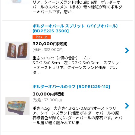
リア、クイーンズランド州Quilpie産 ボルダーオ
並び順
:
パールのスペシメン（標本）青〜緑斑が輝くボルダ
ーオパールです。磨か…
絞り込む
ボルダーオパール スプリット（パイプオパール）
[
BDPE225-3300
]
320,000
(税別)
円
(
税込
:
352,000
)
円
重さ58.72ct（2個の合計） 右：
3.3×2.3×0.5cm 左：3.3×2.3×0.3cm スプリッ
トオーストラリア、クイーンズランド州産 ボル
ダ…
ボルダーオパールのラフ
[
BDPE1225-110
]
30,000
(税別)
円
(
税込
:
33,000
)
円
重さ14.5g 大きさ4.3×2.5×0.8cmオーストラリ
ア、クイーンズランド州産 ボルダーオパールの原
石緑青色が輝くボルダーオパールの原石です。オパ
ール層が軽く磨かれていま…