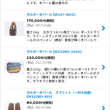
ルです。オパール層は厚みの…
ボルダーオパール
[
IR421-1800
]
170,000
(税別)
円
(
税込
:
187,000
)
円
重さ36g 大きさ 5.8×3×厚さ 1.3cm オーストラリ
ア、クイーンズランド州コロイト産 ボルダーオパ
ールのスペシメン（標本）青斑が輝くオパールで…
ボルダーオパール
[
IR322BD-2200
]
220,000
(税別)
円
(
税込
:
242,000
)
円
重さ245g 縦9.5×横6.5×厚さ1.5cmオーストラリ
ア、クイーンズランド州産 ボルダーオパールのス
ペシメン（標本）青斑が輝くボルダーオパールで
す。キラキラと発色と斑立…
ボルダーオパール スプリット（一対＆両面）
[
IR322BD-550
]
80,000
(税別)
円
(
税込
:
88,000
)
円