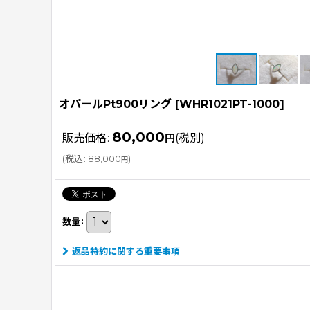
オパールPt900リング
[
WHR1021PT-1000
]
80,000
販売価格
:
円
(税別)
(
税込
:
88,000
)
円
数量
:
返品特約に関する重要事項