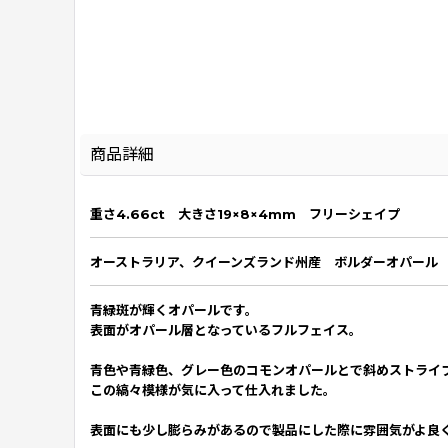
商品詳細
重さ4.66ct 大きさ19×8×4mm フリーシェイプ
オーストラリア、クイーンズランド州産 ボルダーオパール
青緑斑が輝くオパールです。
表面がオパール層となっているフルフェイス。
青色や青緑色、グレー色のコモンオパールとで斜めストライ
この縞々模様が気に入って仕入れました。
表面にも少し膨らみがあるので製品にした際に雰囲気がよ良