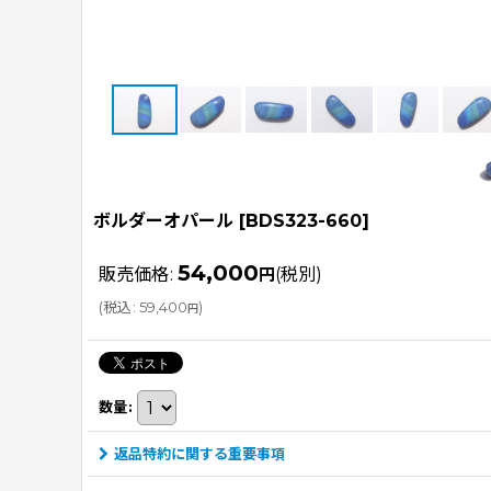
ボルダーオパール
[
BDS323-660
]
54,000
販売価格
:
円
(税別)
(
税込
:
59,400
)
円
数量
:
返品特約に関する重要事項