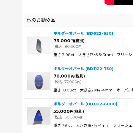
他のお勧め品
ボルダーオパール
[
BD622-850
]
73,000
(税別)
円
(
税込
:
80,300
)
円
重さ 3.08ct 大きさ17×6.5×3mm
ボルダーオパール
[
BD1122-750
]
70,000
(税別)
円
(
税込
:
77,000
)
円
重さ 10.08ct 大きさ21×14×4m
ボルダーオパール
[
BD1122-600B
]
55,000
(税別)
円
(
税込
:
60,500
)
円
重さ 7.91ct 大きさ18×14×4mm