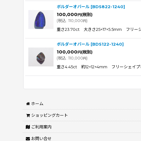
ボルダーオパール
[
BDS822-1240
]
100,000
(税別)
円
(
税込
:
110,000
)
円
重さ23.70ct 大きさ25×17×5.5
ボルダーオパール
[
BDS122-1240
]
100,000
(税別)
円
(
税込
:
110,000
)
円
重さ4.45ct 約12×12×4mm フリ
ホーム
ショッピングカート
ご利用案内
お問い合せ