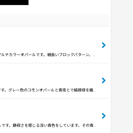
輝くマルチカラーオパールです。細長いブロックパターン。…
ールです。グレー色のコモンオパールと青斑とで縞模様を織…
パールです。静寂さを感じる深い青色をしています。その青…