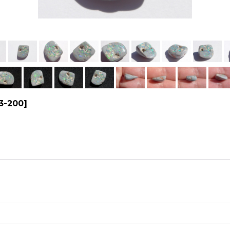
3-200
]