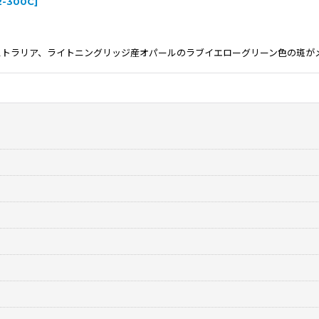
2-300C
]
0.3cmオーストラリア、ライトニングリッジ産オパールのラブイエローグリーン色の