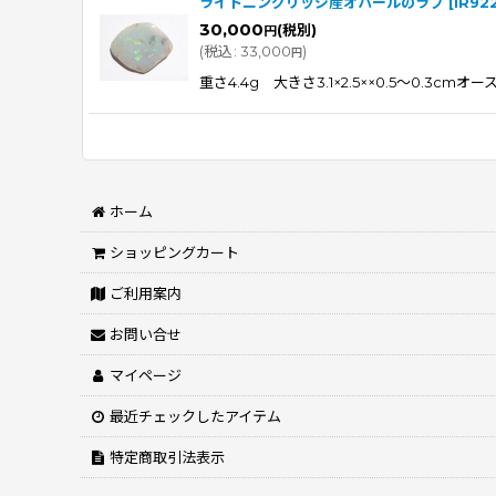
ライトニングリッジ産オパールのラブ
[
IR92
30,000
(税別)
円
(
税込
:
33,000
)
円
重さ4.4g 大きさ3.1×2.5××0.5〜
ホーム
ショッピングカート
ご利用案内
お問い合せ
マイページ
最近チェックしたアイテム
特定商取引法表示