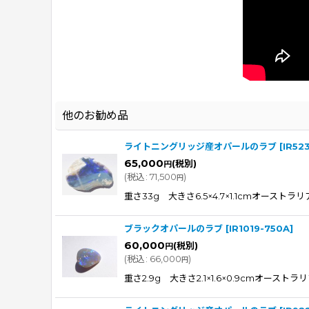
他のお勧め品
ライトニングリッジ産オパールのラブ
[
IR52
65,000
(税別)
円
(
税込
:
71,500
)
円
重さ33g 大きさ6.5×4.7×1.1cmオ
ブラックオパールのラブ
[
IR1019-750A
]
60,000
(税別)
円
(
税込
:
66,000
)
円
重さ2.9g 大きさ2.1×1.6×0.9c