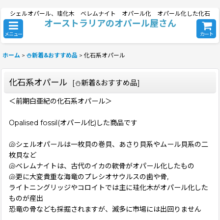
シェルオパール、珪化木 ベレムナイト オパール化 オパール化した化石
オーストラリアのオパール屋さん
メニュー
カート
ホーム
>
⛄新着&おすすめ品
>
化石系オパール
化石系オパール
[
⛄新着&おすすめ品
]
＜前期白亜紀の化石系オパール＞
Opalised fossil(オパール化)した商品です
🐚シェルオパールは一枚貝の巻貝、あさり貝系やムール貝系の二
枚貝など
🐚ベレムナイトは、古代のイカの軟骨がオパール化したもの
🐚更に大変貴重な海竜のプレシオサウルスの歯や骨,
ライトニングリッジやコロイトでは主に珪化木がオパール化した
ものが産出
恐竜の骨なども採掘されますが、滅多に市場には出回りません