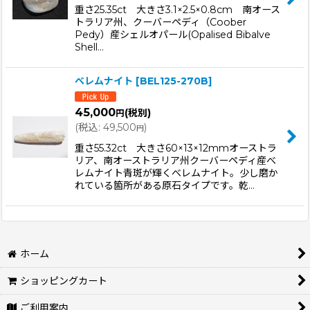
重さ25.35ct 大きさ3.1×2.5×0.8cm 南オース
トラリア州、クーバーペディ（Coober
Pedy）産シェルオパール(Opalised Bibalve
Shell…
べレムナイト
[
BEL125-270B
]
45,000
(税別)
円
(
税込
:
49,500
)
円
重さ55.32ct 大きさ60×13×12mmオーストラ
リア、南オーストラリア州クーバーペディ産べ
レムナイト青斑が輝くべレムナイト。少し磨か
れている箇所がある原石タイプです。乾…
ホーム
ショッピングカート
ご利用案内