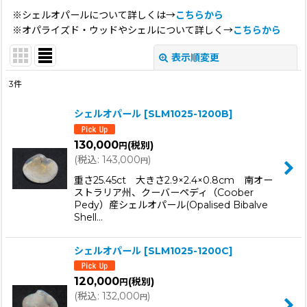
※シェルオパールについて詳しくは→
こちらから
※オパライズド・ウッドやシェルについて詳しく→
こちらから
表示順変更
閉じる
3
件
表示数
:
シェルオパール
[
SLM1025-1200B
]
並び順
:
130,000
(税別)
円
(
税込
:
143,000
)
円
絞り込む
重さ25.45ct 大きさ2.9×2.4×0.8cm 南オー
ストラリア州、クーバーペディ（Coober
Pedy）産シェルオパール(Opalised Bibalve
Shell…
シェルオパール
[
SLM1025-1200C
]
120,000
(税別)
円
(
税込
:
132,000
)
円