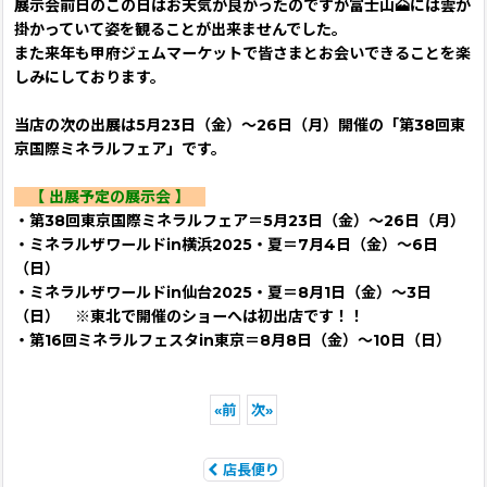
展示会前日のこの日はお天気が良かったのですが富士山🗻には雲が
掛かっていて姿を観ることが出来ませんでした。
また来年も甲府ジェムマーケットで皆さまとお会いできることを楽
しみにしております。
当店の次の出展は5月23日（金）～26日（月）開催の「第38回東
京国際ミネラルフェア」です。
【 出展予定の展示会 】
・第38回東京国際ミネラルフェア＝5月23日（金）～26日（月）
・ミネラルザワールドin横浜2025・夏＝7月4日（金）～6日
（日）
・ミネラルザワールドin仙台2025・夏＝8月1日（金）～3日
（日） ※東北で開催のショーへは初出店です！！
・第16回ミネラルフェスタin東京＝8月8日（金）～10日（日）
«
前
次
»
店長便り