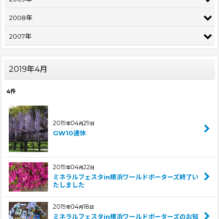
2008年
2007年
2019年4月
4
件
2019
04
29
年
月
日
GW10連休
2019
04
22
年
月
日
ミネラルフェスタin横浜ワールドポーターズ終了い
たしました
2019
04
18
年
月
日
ミネラルフェスタin横浜ワールドポーターズのお知