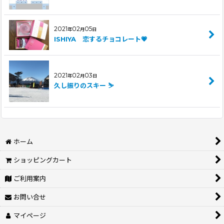
2021
02
05
年
月
日
ISHIYA 恋するチョコレート💗
2021
02
03
年
月
日
久し振りのスキー ⛷
ホーム
ショッピングカート
ご利用案内
お問い合せ
マイページ