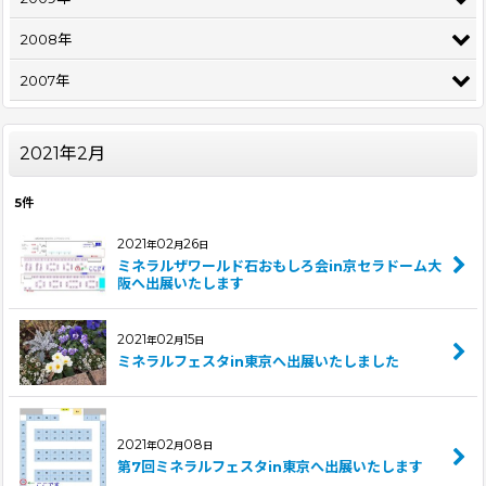
2008年
2007年
2021年2月
5
件
2021
02
26
年
月
日
ミネラルザワールド石おもしろ会in京セラドーム大
阪へ出展いたします
2021
02
15
年
月
日
ミネラルフェスタin東京へ出展いたしました
2021
02
08
年
月
日
第7回ミネラルフェスタin東京へ出展いたします