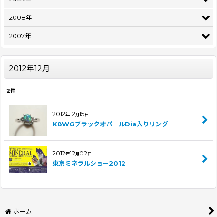
2008年
2007年
2012年12月
2
件
2012
12
15
年
月
日
K8WGブラックオパールDia入りリング
2012
12
02
年
月
日
東京ミネラルショー2012
ホーム