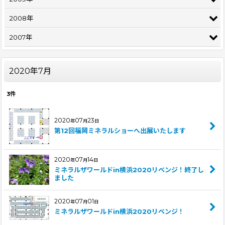
2008年
2007年
2020年7月
3
件
2020
07
23
年
月
日
第12回福岡ミネラルショーへ出展いたします
2020
07
14
年
月
日
ミネラルザワールドin横浜2020リベンジ！終了し
ました
2020
07
01
年
月
日
ミネラルザワールドin横浜2020リベンジ！