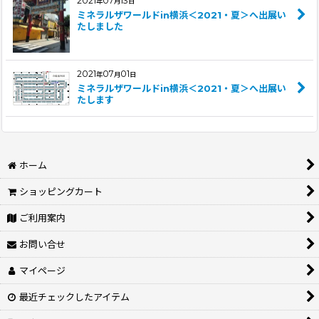
2021
07
13
年
月
日
ミネラルザワールドin横浜＜2021・夏＞へ出展い
たしました
2021
07
01
年
月
日
ミネラルザワールドin横浜＜2021・夏＞へ出展い
たします
ホーム
ショッピングカート
ご利用案内
お問い合せ
マイページ
最近チェックしたアイテム