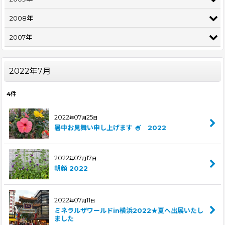
2008年
2007年
2022年7月
4
件
2022
07
25
年
月
日
暑中お見舞い申し上げます 🍧 2022
2022
07
17
年
月
日
朝顔 2022
2022
07
11
年
月
日
ミネラルザワールドin横浜2022★夏へ出展いたし
ました