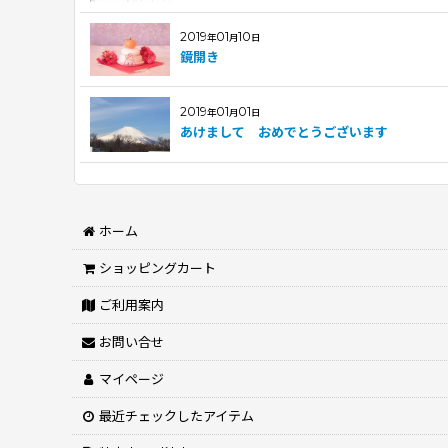
2019
01
10
年
月
日
鏡開き
2019
01
01
年
月
日
あけまして おめでとうございます
ホーム
ショッピングカート
ご利用案内
お問い合せ
マイページ
最近チェックしたアイテム