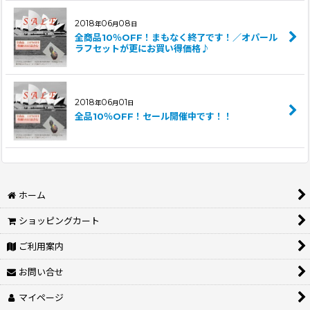
2018
06
08
年
月
日
全商品10％OFF！まもなく終了です！／オパール
ラフセットが更にお買い得価格♪
2018
06
01
年
月
日
全品10％OFF！セール開催中です！！
ホーム
ショッピングカート
ご利用案内
お問い合せ
マイページ