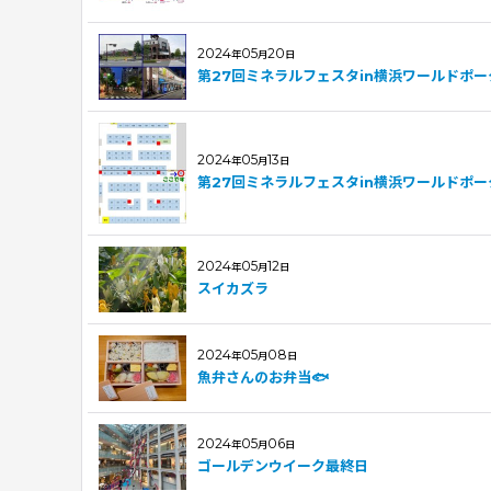
2024
05
20
年
月
日
第27回ミネラルフェスタin横浜ワールドポ
2024
05
13
年
月
日
第27回ミネラルフェスタin横浜ワールドポ
2024
05
12
年
月
日
スイカズラ
2024
05
08
年
月
日
魚弁さんのお弁当🐟
2024
05
06
年
月
日
ゴールデンウイーク最終日