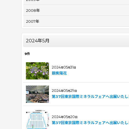
2008年
2007年
2024年5月
9
件
2024
05
31
年
月
日
額紫陽花
2024
05
29
年
月
日
第37回東京国際ミネラルフェアへ出展いたし
2024
05
20
年
月
日
第37回東京国際ミネラルフェアへ出展いたし