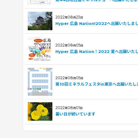
2022
08
23
年
月
日
Hyper 広島 Nation!2022へ出展いたしま
2022
08
05
年
月
日
Hyper 広島 Nation！2022 夏へ出展いた
2022
08
05
年
月
日
第10回ミネラルフェスタin東京へ出展いたし
2022
08
01
年
月
日
暑い日が続いています