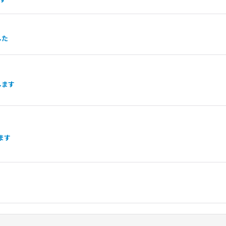
した
します
ます