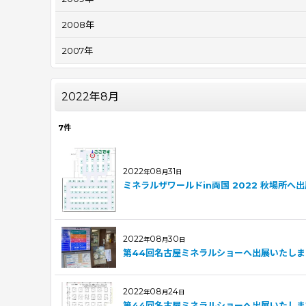
2008年
2007年
2022年8月
7
件
2022
08
31
年
月
日
ミネラルザワールドin両国 2022 秋場所へ
2022
08
30
年
月
日
第44回名古屋ミネラルショーへ出展いたしま
2022
08
24
年
月
日
第44回名古屋ミネラルショーへ出展いたしま