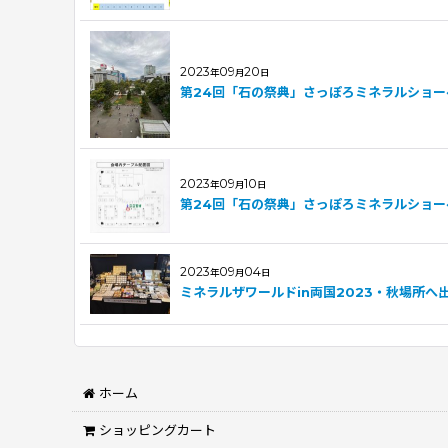
2023
09
20
年
月
日
第24回「石の祭典」さっぽろミネラルショー
2023
09
10
年
月
日
第24回「石の祭典」さっぽろミネラルショー
2023
09
04
年
月
日
ミネラルザワールドin両国2023・秋場所へ
ホーム
ショッピングカート