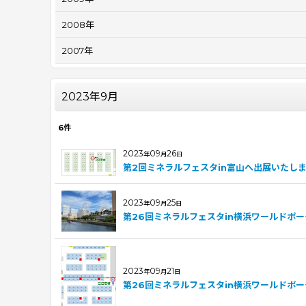
2008年
2007年
2023年9月
6
件
2023
09
26
年
月
日
第2回ミネラルフェスタin富山へ出展いたし
2023
09
25
年
月
日
第26回ミネラルフェスタin横浜ワールドポ
2023
09
21
年
月
日
第26回ミネラルフェスタin横浜ワールドポ