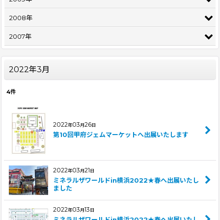
2008年
2007年
2022年3月
4
件
2022
03
26
年
月
日
第10回甲府ジェムマーケットへ出展いたします
2022
03
21
年
月
日
ミネラルザワールドin横浜2022★春へ出展いたし
ました
2022
03
13
年
月
日
ミネラルザワールドin横浜2022★春へ出展いたし