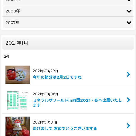
2008年
2007年
2021年1月
3
件
2021
01
28
年
月
日
今年の節分は2月2日ですね
2021
01
06
年
月
日
ミネラルザワールドin両国2021・冬へ出展いたし
ます
2021
01
01
年
月
日
あけまして おめでとうございます🎍