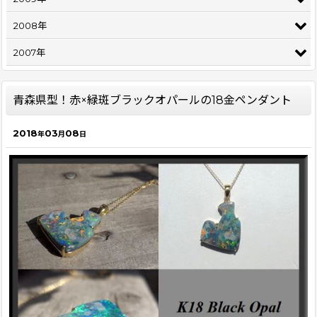
2008年
2007年
青森県型！赤×緑斑ブラックオパールの18金ペンダント
2018
03
08
年
月
日