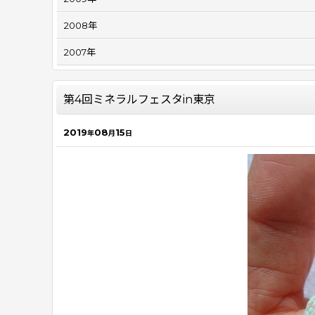
2008年
2007年
第4回ミネラルフェスタin東京
2019
08
15
年
月
日